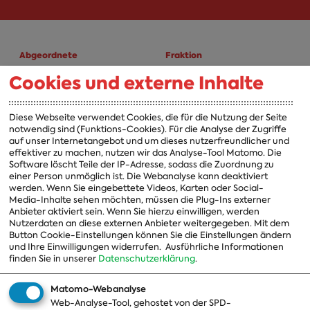
Abgeordnete
Fraktion
Cookies und externe Inhalte
A-Z
Fraktion
Vorsitzender
Diese Webseite verwendet Cookies, die für die Nutzung der Seite
notwendig sind (Funktions-Cookies). Für die Analyse der Zugriffe
Vorstand
auf unser Internetangebot und um dieses nutzerfreundlicher und
effektiver zu machen, nutzen wir das Analyse-Tool Matomo. Die
Arbeitsgruppen
Software löscht Teile der IP-Adresse, sodass die Zuordnung zu
einer Person unmöglich ist. Die Webanalyse kann deaktiviert
Ausschussvorsitzende
werden. Wenn Sie eingebettete Videos, Karten oder Social-
Media-Inhalte sehen möchten, müssen die Plug-Ins externer
Beauftragte
Anbieter aktiviert sein. Wenn Sie hierzu einwilligen, werden
Nutzerdaten an diese externen Anbieter weitergegeben. Mit dem
Landesgruppen
Button Cookie-Einstellungen können Sie die Einstellungen ändern
und Ihre Einwilligungen widerrufen.
Ausführliche Informationen
Organisation
finden Sie in unserer
Datenschutzerklärung
.
Geschichte
Matomo-Webanalyse
Web-Analyse-Tool, gehostet von der SPD-
Themen
Presse