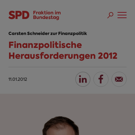
Direkt zum Inhalt
Skip to main menu
Skip to footer sitemap
Carsten Schneider zur Finanzpolitik
Finanzpolitische
Herausforderungen 2012
11.01.2012
Video
Player