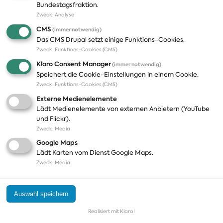
Bundestagsfraktion.
Zweck
:
Analyse
A-Z
Presseveröffentlichungen
CMS
(immer notwendig)
Positionen
Fotos
Das CMS Drupal setzt einige Funktions-Cookies.
Zweck
:
Funktions-Cookies (CMS)
Bilanz
Abonnements
Klaro Consent Manager
(immer notwendig)
Publikationen
Pressekontakt
Speichert die Cookie-Einstellungen in einem Cookie.
Zweck
:
Funktions-Cookies (CMS)
Termine
Externe Medienelemente
Jobs und Ausbildung
Lädt Medienelemente von externen Anbietern (YouTube
Häufige Fragen
und Flickr).
Podcast
Zweck
:
Media
Abonnements
Google Maps
Aktualisierungen
Lädt Karten vom Dienst Google Maps.
Kontakt
Zweck
:
Media
Impressum
Auswahl speichern
Datenschutz
Cookie Einstellungen
Realisiert mit Klaro!