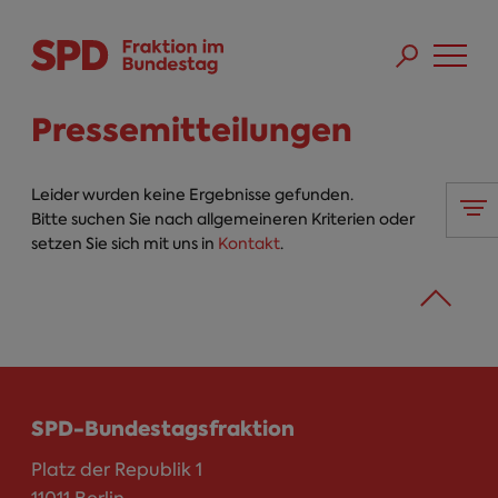
Direkt zum Inhalt
Skip to main menu
Skip to footer sitemap
Pressemitteilungen
Leider wurden keine Ergebnisse gefunden.
Bitte suchen Sie nach allgemeineren Kriterien oder
setzen Sie sich mit uns in
Kontakt
.
SPD-Bundestagsfraktion
Platz der Republik 1