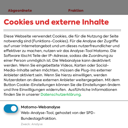
Abgeordnete
Fraktion
Cookies und externe Inhalte
A-Z
Fraktion
Vorsitzender
Diese Webseite verwendet Cookies, die für die Nutzung der Seite
notwendig sind (Funktions-Cookies). Für die Analyse der Zugriffe
Vorstand
auf unser Internetangebot und um dieses nutzerfreundlicher und
effektiver zu machen, nutzen wir das Analyse-Tool Matomo. Die
Arbeitsgruppen
Software löscht Teile der IP-Adresse, sodass die Zuordnung zu
einer Person unmöglich ist. Die Webanalyse kann deaktiviert
Ausschussvorsitzende
werden. Wenn Sie eingebettete Videos, Karten oder Social-
Media-Inhalte sehen möchten, müssen die Plug-Ins externer
Beauftragte
Anbieter aktiviert sein. Wenn Sie hierzu einwilligen, werden
Nutzerdaten an diese externen Anbieter weitergegeben. Mit dem
Landesgruppen
Button Cookie-Einstellungen können Sie die Einstellungen ändern
und Ihre Einwilligungen widerrufen.
Ausführliche Informationen
Organisation
finden Sie in unserer
Datenschutzerklärung
.
Geschichte
Matomo-Webanalyse
Web-Analyse-Tool, gehostet von der SPD-
Themen
Presse
Bundestagsfraktion.
Zweck
:
Analyse