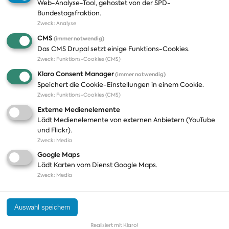
Web-Analyse-Tool, gehostet von der SPD-
Themen
Presse
Bundestagsfraktion.
Zweck
:
Analyse
A-Z
Presseveröffentlichungen
CMS
(immer notwendig)
Positionen
Fotos
Das CMS Drupal setzt einige Funktions-Cookies.
Zweck
:
Funktions-Cookies (CMS)
Bilanz
Abonnements
Klaro Consent Manager
(immer notwendig)
Publikationen
Pressekontakt
Speichert die Cookie-Einstellungen in einem Cookie.
Zweck
:
Funktions-Cookies (CMS)
Termine
Externe Medienelemente
Jobs und Ausbildung
Lädt Medienelemente von externen Anbietern (YouTube
Häufige Fragen
und Flickr).
Podcast
Zweck
:
Media
Abonnements
Google Maps
Aktualisierungen
Lädt Karten vom Dienst Google Maps.
Kontakt
Zweck
:
Media
Impressum
Auswahl speichern
Datenschutz
Cookie Einstellungen
Realisiert mit Klaro!