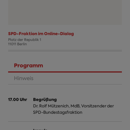
SPD-Fraktion im Online-Dialog
Platz der Republik 1
11011 Berlin
Termin Info
Programm
(aktiver Reiter)
Hinweis
17.00 Uhr
Begrüßung
Dr. Rolf Mützenich, MdB, Vorsitzender der
SPD-Bundestagsfraktion