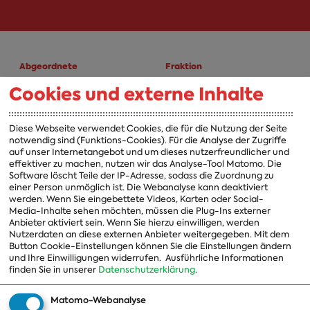
Abgeordnete
Fraktion
Cookies und externe Inhalte
A-Z
Fraktion
Vorsitzender
Diese Webseite verwendet Cookies, die für die Nutzung der Seite
notwendig sind (Funktions-Cookies). Für die Analyse der Zugriffe
Vorstand
auf unser Internetangebot und um dieses nutzerfreundlicher und
effektiver zu machen, nutzen wir das Analyse-Tool Matomo. Die
Arbeitsgruppen
Software löscht Teile der IP-Adresse, sodass die Zuordnung zu
einer Person unmöglich ist. Die Webanalyse kann deaktiviert
Ausschussvorsitzende
werden. Wenn Sie eingebettete Videos, Karten oder Social-
Media-Inhalte sehen möchten, müssen die Plug-Ins externer
Beauftragte
Anbieter aktiviert sein. Wenn Sie hierzu einwilligen, werden
Nutzerdaten an diese externen Anbieter weitergegeben. Mit dem
Landesgruppen
Button Cookie-Einstellungen können Sie die Einstellungen ändern
Organisation
und Ihre Einwilligungen widerrufen.
Ausführliche Informationen
finden Sie in unserer
Datenschutzerklärung
.
Geschichte
Matomo-Webanalyse