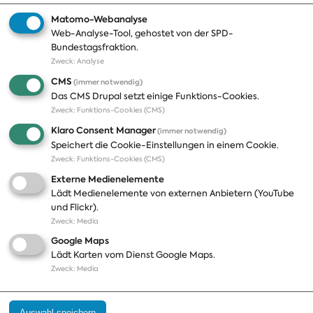
Matomo-Webanalyse
Web-Analyse-Tool, gehostet von der SPD-
Themen
Presse
Bundestagsfraktion.
Zweck
:
Analyse
A-Z
Presseveröffentlichungen
CMS
(immer notwendig)
Positionen
Fotos
Das CMS Drupal setzt einige Funktions-Cookies.
Zweck
:
Funktions-Cookies (CMS)
Bilanz
Abonnements
Klaro Consent Manager
(immer notwendig)
Publikationen
Pressekontakt
Speichert die Cookie-Einstellungen in einem Cookie.
Zweck
:
Funktions-Cookies (CMS)
Termine
Externe Medienelemente
Jobs und Ausbildung
Lädt Medienelemente von externen Anbietern (YouTube
Häufige Fragen
und Flickr).
Podcast
Zweck
:
Media
Abonnements
Google Maps
Aktualisierungen
Lädt Karten vom Dienst Google Maps.
Kontakt
Zweck
:
Media
Impressum
Auswahl speichern