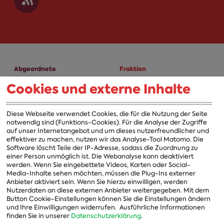
Abgeordnete
Fraktion
Cookies und externe Inhalte
A-Z
Fraktion
Vorsitzender
Diese Webseite verwendet Cookies, die für die Nutzung der Seite
notwendig sind (Funktions-Cookies). Für die Analyse der Zugriffe
Vorstand
auf unser Internetangebot und um dieses nutzerfreundlicher und
effektiver zu machen, nutzen wir das Analyse-Tool Matomo. Die
Arbeitsgruppen
Software löscht Teile der IP-Adresse, sodass die Zuordnung zu
einer Person unmöglich ist. Die Webanalyse kann deaktiviert
Ausschussvorsitzende
werden. Wenn Sie eingebettete Videos, Karten oder Social-
Media-Inhalte sehen möchten, müssen die Plug-Ins externer
Beauftragte
Anbieter aktiviert sein. Wenn Sie hierzu einwilligen, werden
Nutzerdaten an diese externen Anbieter weitergegeben. Mit dem
Landesgruppen
Button Cookie-Einstellungen können Sie die Einstellungen ändern
und Ihre Einwilligungen widerrufen.
Ausführliche Informationen
Organisation
finden Sie in unserer
Datenschutzerklärung
.
Geschichte