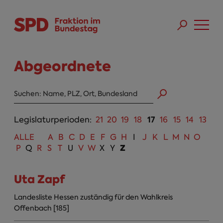
Direkt zum Inhalt
Skip to main menu
Skip to footer sitemap
Abgeordnete
Abgeordneten Suche
17
Legislaturperioden:
21
20
19
18
16
15
14
13
ALLE
A
B
C
D
E
F
G
H
I
J
K
L
M
N
O
Z
P
Q
R
S
T
U
V
W
X
Y
Uta Zapf
Landesliste Hessen zuständig für den Wahlkreis
Offenbach [185]