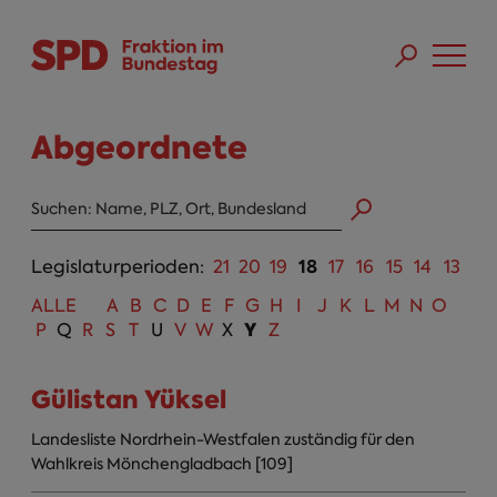
Direkt zum Inhalt
Skip to main menu
Skip to footer sitemap
Abgeordnete
Abgeordneten Suche
18
Legislaturperioden:
21
20
19
17
16
15
14
13
ALLE
A
B
C
D
E
F
G
H
I
J
K
L
M
N
O
Y
P
Q
R
S
T
U
V
W
X
Z
Gülistan Yüksel
Landesliste Nordrhein-Westfalen zuständig für den
Wahlkreis Mönchengladbach [109]