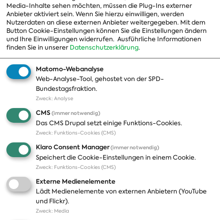
Media-Inhalte sehen möchten, müssen die Plug-Ins externer
Beauftragte
Anbieter aktiviert sein. Wenn Sie hierzu einwilligen, werden
Nutzerdaten an diese externen Anbieter weitergegeben. Mit dem
Landesgruppen
Button Cookie-Einstellungen können Sie die Einstellungen ändern
und Ihre Einwilligungen widerrufen.
Ausführliche Informationen
Organisation
finden Sie in unserer
Datenschutzerklärung
.
Geschichte
Matomo-Webanalyse
Web-Analyse-Tool, gehostet von der SPD-
Themen
Presse
Bundestagsfraktion.
Zweck
:
Analyse
A-Z
Presseveröffentlichungen
CMS
(immer notwendig)
Positionen
Fotos
Das CMS Drupal setzt einige Funktions-Cookies.
Zweck
:
Funktions-Cookies (CMS)
Bilanz
Abonnements
Klaro Consent Manager
(immer notwendig)
Publikationen
Pressekontakt
Speichert die Cookie-Einstellungen in einem Cookie.
Zweck
:
Funktions-Cookies (CMS)
Termine
Externe Medienelemente
Jobs und Ausbildung
Lädt Medienelemente von externen Anbietern (YouTube
Häufige Fragen
und Flickr).
Podcast
Zweck
:
Media