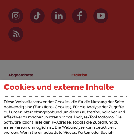
Abgeordnete
Fraktion
Cookies und externe Inhalte
A-Z
Fraktion
Vorsitzender
Diese Webseite verwendet Cookies, die für die Nutzung der Seite
notwendig sind (Funktions-Cookies). Für die Analyse der Zugriffe
Vorstand
auf unser Internetangebot und um dieses nutzerfreundlicher und
effektiver zu machen, nutzen wir das Analyse-Tool Matomo. Die
Arbeitsgruppen
Software löscht Teile der IP-Adresse, sodass die Zuordnung zu
einer Person unmöglich ist. Die Webanalyse kann deaktiviert
Ausschussvorsitzende
werden. Wenn Sie eingebettete Videos, Karten oder Social-