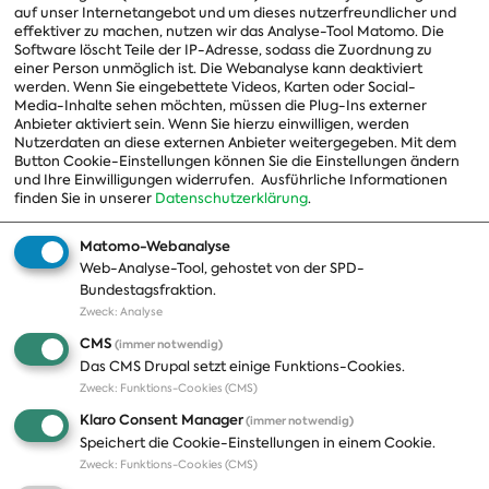
Vorstand
auf unser Internetangebot und um dieses nutzerfreundlicher und
effektiver zu machen, nutzen wir das Analyse-Tool Matomo. Die
Arbeitsgruppen
Software löscht Teile der IP-Adresse, sodass die Zuordnung zu
einer Person unmöglich ist. Die Webanalyse kann deaktiviert
Ausschussvorsitzende
werden. Wenn Sie eingebettete Videos, Karten oder Social-
Media-Inhalte sehen möchten, müssen die Plug-Ins externer
Beauftragte
Anbieter aktiviert sein. Wenn Sie hierzu einwilligen, werden
Nutzerdaten an diese externen Anbieter weitergegeben. Mit dem
Landesgruppen
Button Cookie-Einstellungen können Sie die Einstellungen ändern
und Ihre Einwilligungen widerrufen.
Ausführliche Informationen
Organisation
finden Sie in unserer
Datenschutzerklärung
.
Geschichte
Matomo-Webanalyse
Web-Analyse-Tool, gehostet von der SPD-
Themen
Presse
Bundestagsfraktion.
Zweck
:
Analyse
A-Z
Presseveröffentlichungen
CMS
(immer notwendig)
Positionen
Fotos
Das CMS Drupal setzt einige Funktions-Cookies.
Zweck
:
Funktions-Cookies (CMS)
Bilanz
Abonnements
Klaro Consent Manager
(immer notwendig)
Publikationen
Pressekontakt
Speichert die Cookie-Einstellungen in einem Cookie.
Zweck
:
Funktions-Cookies (CMS)
Termine