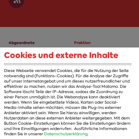
Abgeordnete
Fraktion
Cookies und externe Inhalte
A-Z
Fraktion
Vorsitzender
Diese Webseite verwendet Cookies, die für die Nutzung der Seite
notwendig sind (Funktions-Cookies). Für die Analyse der Zugriffe
Vorstand
auf unser Internetangebot und um dieses nutzerfreundlicher und
effektiver zu machen, nutzen wir das Analyse-Tool Matomo. Die
Arbeitsgruppen
Software löscht Teile der IP-Adresse, sodass die Zuordnung zu
einer Person unmöglich ist. Die Webanalyse kann deaktiviert
Ausschussvorsitzende
werden. Wenn Sie eingebettete Videos, Karten oder Social-
Media-Inhalte sehen möchten, müssen die Plug-Ins externer
Beauftragte
Anbieter aktiviert sein. Wenn Sie hierzu einwilligen, werden
Nutzerdaten an diese externen Anbieter weitergegeben. Mit dem
Landesgruppen
Button Cookie-Einstellungen können Sie die Einstellungen ändern
und Ihre Einwilligungen widerrufen.
Ausführliche Informationen
Organisation
finden Sie in unserer
Datenschutzerklärung
.
Geschichte