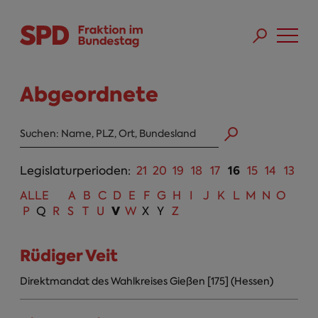
Direkt zum Inhalt
Skip to main menu
Skip to footer sitemap
Abgeordnete
Abgeordneten Suche
16
Legislaturperioden:
21
20
19
18
17
15
14
13
ALLE
A
B
C
D
E
F
G
H
I
J
K
L
M
N
O
V
P
Q
R
S
T
U
W
X
Y
Z
Rüdiger Veit
Direktmandat des Wahlkreises Gießen [175] (Hessen)