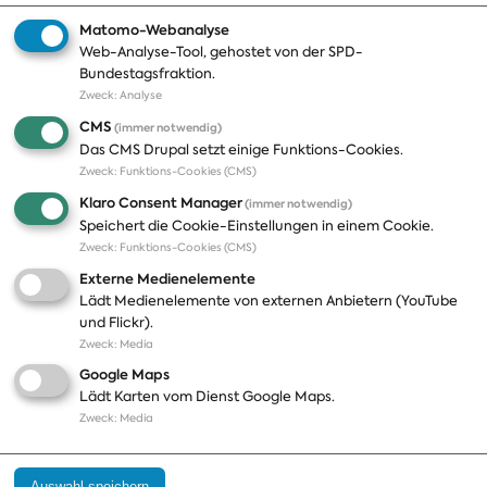
Matomo-Webanalyse
Web-Analyse-Tool, gehostet von der SPD-
Themen
Presse
Bundestagsfraktion.
Zweck
:
Analyse
A-Z
Presseveröffentlichungen
CMS
(immer notwendig)
Positionen
Fotos
Das CMS Drupal setzt einige Funktions-Cookies.
Zweck
:
Funktions-Cookies (CMS)
Bilanz
Abonnements
Klaro Consent Manager
(immer notwendig)
Publikationen
Pressekontakt
Speichert die Cookie-Einstellungen in einem Cookie.
Zweck
:
Funktions-Cookies (CMS)
Termine
Externe Medienelemente
Jobs und Ausbildung
Lädt Medienelemente von externen Anbietern (YouTube
Häufige Fragen
und Flickr).
Podcast
Zweck
:
Media
Abonnements
Google Maps
Aktualisierungen
Lädt Karten vom Dienst Google Maps.
Kontakt
Zweck
:
Media
Impressum
Auswahl speichern