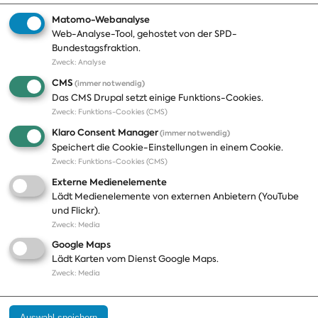
Matomo-Webanalyse
Web-Analyse-Tool, gehostet von der SPD-
Themen
Presse
Bundestagsfraktion.
Zweck
:
Analyse
A-Z
Presseveröffentlichungen
CMS
(immer notwendig)
Positionen
Fotos
Das CMS Drupal setzt einige Funktions-Cookies.
Zweck
:
Funktions-Cookies (CMS)
Bilanz
Abonnements
Klaro Consent Manager
(immer notwendig)
Publikationen
Pressekontakt
Speichert die Cookie-Einstellungen in einem Cookie.
Zweck
:
Funktions-Cookies (CMS)
Termine
Externe Medienelemente
Jobs und Ausbildung
Lädt Medienelemente von externen Anbietern (YouTube
Häufige Fragen
und Flickr).
Podcast
Zweck
:
Media
Abonnements
Google Maps
Aktualisierungen
Lädt Karten vom Dienst Google Maps.
Kontakt
Zweck
:
Media
Impressum
Auswahl speichern