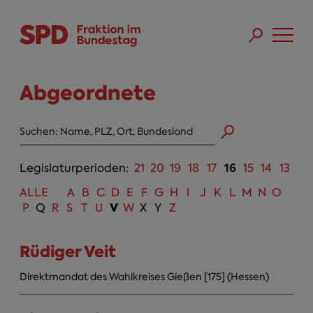
Direkt zum Inhalt
Skip to main menu
Skip to footer sitemap
Abgeordnete
Abgeordneten Suche
16
Legislaturperioden:
21
20
19
18
17
15
14
13
ALLE
A
B
C
D
E
F
G
H
I
J
K
L
M
N
O
V
P
Q
R
S
T
U
W
X
Y
Z
Rüdiger Veit
Direktmandat des Wahlkreises Gießen [175] (Hessen)