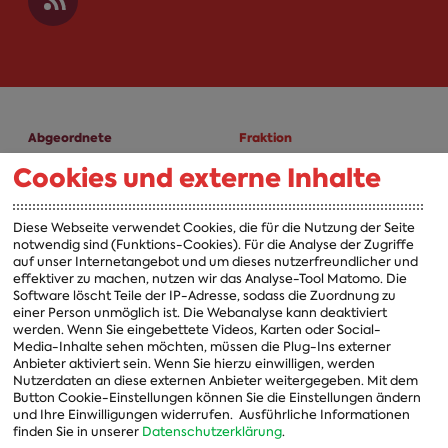
Abgeordnete
Fraktion
Cookies und externe Inhalte
A-Z
Fraktion
Vorsitzender
Diese Webseite verwendet Cookies, die für die Nutzung der Seite
notwendig sind (Funktions-Cookies). Für die Analyse der Zugriffe
Vorstand
auf unser Internetangebot und um dieses nutzerfreundlicher und
effektiver zu machen, nutzen wir das Analyse-Tool Matomo. Die
Arbeitsgruppen
Software löscht Teile der IP-Adresse, sodass die Zuordnung zu
einer Person unmöglich ist. Die Webanalyse kann deaktiviert
Ausschussvorsitzende
werden. Wenn Sie eingebettete Videos, Karten oder Social-
Media-Inhalte sehen möchten, müssen die Plug-Ins externer
Beauftragte
Anbieter aktiviert sein. Wenn Sie hierzu einwilligen, werden
Nutzerdaten an diese externen Anbieter weitergegeben. Mit dem
Landesgruppen
Button Cookie-Einstellungen können Sie die Einstellungen ändern
und Ihre Einwilligungen widerrufen.
Ausführliche Informationen
Organisation
finden Sie in unserer
Datenschutzerklärung
.
Geschichte