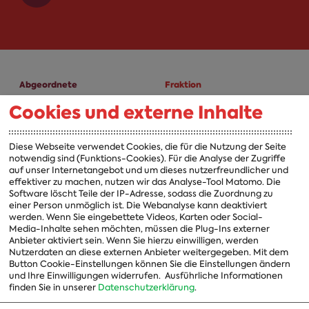
Abgeordnete
Fraktion
Cookies und externe Inhalte
A-Z
Fraktion
Vorsitzender
Diese Webseite verwendet Cookies, die für die Nutzung der Seite
notwendig sind (Funktions-Cookies). Für die Analyse der Zugriffe
Vorstand
auf unser Internetangebot und um dieses nutzerfreundlicher und
effektiver zu machen, nutzen wir das Analyse-Tool Matomo. Die
Arbeitsgruppen
Software löscht Teile der IP-Adresse, sodass die Zuordnung zu
einer Person unmöglich ist. Die Webanalyse kann deaktiviert
Ausschussvorsitzende
werden. Wenn Sie eingebettete Videos, Karten oder Social-
Media-Inhalte sehen möchten, müssen die Plug-Ins externer
Beauftragte
Anbieter aktiviert sein. Wenn Sie hierzu einwilligen, werden
Nutzerdaten an diese externen Anbieter weitergegeben. Mit dem
Landesgruppen
Button Cookie-Einstellungen können Sie die Einstellungen ändern
und Ihre Einwilligungen widerrufen.
Ausführliche Informationen
Organisation
finden Sie in unserer
Datenschutzerklärung
.
Geschichte