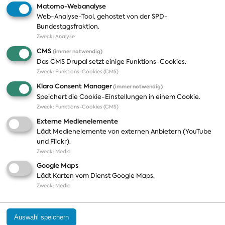
Matomo-Webanalyse
Web-Analyse-Tool, gehostet von der SPD-
Themen
Presse
Bundestagsfraktion.
Zweck
:
Analyse
A-Z
Presseveröffentlichungen
CMS
(immer notwendig)
Positionen
Fotos
Das CMS Drupal setzt einige Funktions-Cookies.
Zweck
:
Funktions-Cookies (CMS)
Bilanz
Abonnements
Klaro Consent Manager
(immer notwendig)
Publikationen
Pressekontakt
Speichert die Cookie-Einstellungen in einem Cookie.
Zweck
:
Funktions-Cookies (CMS)
Termine
Externe Medienelemente
Jobs und Ausbildung
Lädt Medienelemente von externen Anbietern (YouTube
Häufige Fragen
und Flickr).
Podcast
Zweck
:
Media
Abonnements
Google Maps
Aktualisierungen
Lädt Karten vom Dienst Google Maps.
Kontakt
Zweck
:
Media
Impressum
Auswahl speichern
Datenschutz