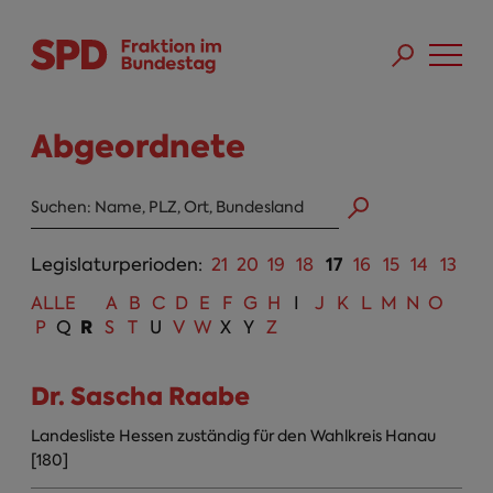
Direkt zum Inhalt
Skip to main menu
Skip to footer sitemap
Abgeordnete
Abgeordneten Suche
17
Legislaturperioden:
21
20
19
18
16
15
14
13
ALLE
A
B
C
D
E
F
G
H
I
J
K
L
M
N
O
R
P
Q
S
T
U
V
W
X
Y
Z
Dr. Sascha Raabe
Landesliste Hessen zuständig für den Wahlkreis Hanau
[180]