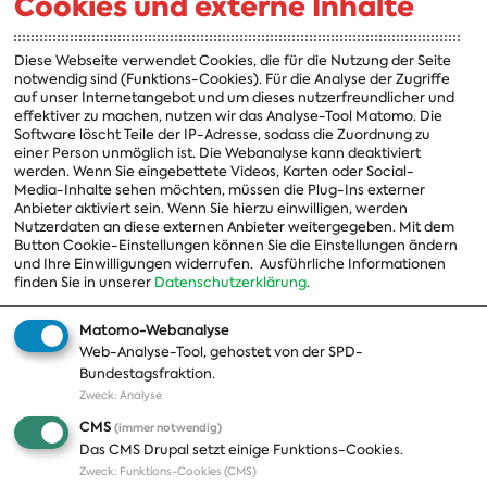
Cookies und externe Inhalte
A-Z
Fraktion
Vorsitzender
Diese Webseite verwendet Cookies, die für die Nutzung der Seite
notwendig sind (Funktions-Cookies). Für die Analyse der Zugriffe
Vorstand
auf unser Internetangebot und um dieses nutzerfreundlicher und
effektiver zu machen, nutzen wir das Analyse-Tool Matomo. Die
Arbeitsgruppen
Software löscht Teile der IP-Adresse, sodass die Zuordnung zu
einer Person unmöglich ist. Die Webanalyse kann deaktiviert
Ausschussvorsitzende
werden. Wenn Sie eingebettete Videos, Karten oder Social-
Media-Inhalte sehen möchten, müssen die Plug-Ins externer
Beauftragte
Anbieter aktiviert sein. Wenn Sie hierzu einwilligen, werden
Nutzerdaten an diese externen Anbieter weitergegeben. Mit dem
Landesgruppen
Button Cookie-Einstellungen können Sie die Einstellungen ändern
und Ihre Einwilligungen widerrufen.
Ausführliche Informationen
Organisation
finden Sie in unserer
Datenschutzerklärung
.
Geschichte
Matomo-Webanalyse
Web-Analyse-Tool, gehostet von der SPD-
Themen
Presse
Bundestagsfraktion.
Zweck
:
Analyse
A-Z
Presseveröffentlichungen
CMS
(immer notwendig)
Positionen
Fotos
Das CMS Drupal setzt einige Funktions-Cookies.
Zweck
:
Funktions-Cookies (CMS)
Bilanz
Abonnements