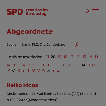
Direkt zum Inhalt
Skip to main menu
Skip to footer sitemap
Abgeordnete
Abgeordneten Suche
20
Legislaturperioden:
21
19
18
17
16
15
14
13
M
ALLE
A
B
C
D
E
F
G
H
I
J
K
L
N
O
P
Q
R
S
T
U
V
W
X
Y
Z
Heiko Maas
Direktmandat des Wahlkreises Saarlouis [297] (Saarland)
bis 31.12.2022 (Mandatsverzicht)