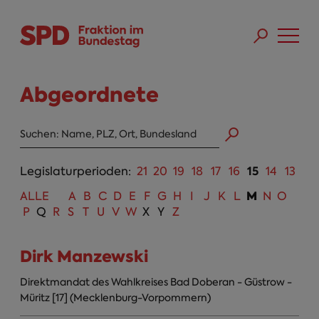
Direkt zum Inhalt
Skip to main menu
Skip to footer sitemap
Abgeordnete
Abgeordneten Suche
15
Legislaturperioden:
21
20
19
18
17
16
14
13
M
ALLE
A
B
C
D
E
F
G
H
I
J
K
L
N
O
P
Q
R
S
T
U
V
W
X
Y
Z
Dirk Manzewski
Direktmandat des Wahlkreises Bad Doberan - Güstrow -
Müritz [17] (Mecklenburg-Vorpommern)