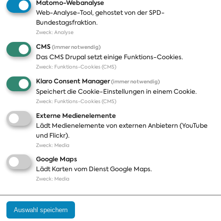
Matomo-Webanalyse
Web-Analyse-Tool, gehostet von der SPD-
Themen
Presse
Bundestagsfraktion.
Zweck
:
Analyse
A-Z
Presseveröffentlichungen
CMS
(immer notwendig)
Positionen
Fotos
Das CMS Drupal setzt einige Funktions-Cookies.
Zweck
:
Funktions-Cookies (CMS)
Bilanz
Abonnements
Klaro Consent Manager
(immer notwendig)
Publikationen
Pressekontakt
Speichert die Cookie-Einstellungen in einem Cookie.
Zweck
:
Funktions-Cookies (CMS)
Termine
Externe Medienelemente
Jobs und Ausbildung
Lädt Medienelemente von externen Anbietern (YouTube
Häufige Fragen
und Flickr).
Podcast
Zweck
:
Media
Abonnements
Google Maps
Aktualisierungen
Lädt Karten vom Dienst Google Maps.
Kontakt
Zweck
:
Media
Impressum
Auswahl speichern
Datenschutz