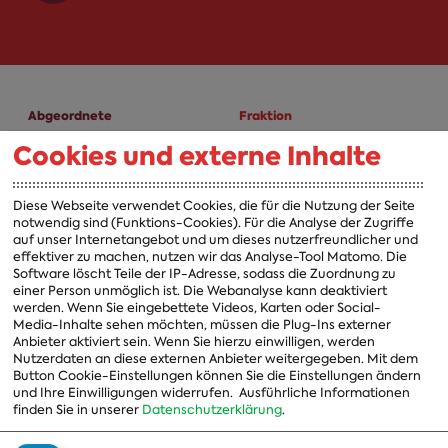
Abgeordnete
Fraktion
Cookies und externe Inhalte
A-Z
Fraktion
Vorsitzender
Diese Webseite verwendet Cookies, die für die Nutzung der Seite
notwendig sind (Funktions-Cookies). Für die Analyse der Zugriffe
Vorstand
auf unser Internetangebot und um dieses nutzerfreundlicher und
effektiver zu machen, nutzen wir das Analyse-Tool Matomo. Die
Arbeitsgruppen
Software löscht Teile der IP-Adresse, sodass die Zuordnung zu
einer Person unmöglich ist. Die Webanalyse kann deaktiviert
Ausschussvorsitzende
werden. Wenn Sie eingebettete Videos, Karten oder Social-
Media-Inhalte sehen möchten, müssen die Plug-Ins externer
Beauftragte
Anbieter aktiviert sein. Wenn Sie hierzu einwilligen, werden
Nutzerdaten an diese externen Anbieter weitergegeben. Mit dem
Landesgruppen
Button Cookie-Einstellungen können Sie die Einstellungen ändern
und Ihre Einwilligungen widerrufen.
Ausführliche Informationen
Organisation
finden Sie in unserer
Datenschutzerklärung
.
Geschichte