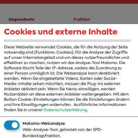
Abgeordnete
Fraktion
Cookies und externe Inhalte
A-Z
Fraktion
Vorsitzender
Diese Webseite verwendet Cookies, die für die Nutzung der Seite
notwendig sind (Funktions-Cookies). Für die Analyse der Zugriffe
Vorstand
auf unser Internetangebot und um dieses nutzerfreundlicher und
effektiver zu machen, nutzen wir das Analyse-Tool Matomo. Die
Arbeitsgruppen
Software löscht Teile der IP-Adresse, sodass die Zuordnung zu
einer Person unmöglich ist. Die Webanalyse kann deaktiviert
Ausschussvorsitzende
werden. Wenn Sie eingebettete Videos, Karten oder Social-
Media-Inhalte sehen möchten, müssen die Plug-Ins externer
Beauftragte
Anbieter aktiviert sein. Wenn Sie hierzu einwilligen, werden
Nutzerdaten an diese externen Anbieter weitergegeben. Mit dem
Landesgruppen
Button Cookie-Einstellungen können Sie die Einstellungen ändern
und Ihre Einwilligungen widerrufen.
Ausführliche Informationen
Organisation
finden Sie in unserer
Datenschutzerklärung
.
Geschichte
Matomo-Webanalyse
Web-Analyse-Tool, gehostet von der SPD-
Themen
Presse
Bundestagsfraktion.