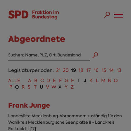
Direkt zum Inhalt
Skip to main menu
Skip to footer sitemap
Abgeordnete
Abgeordneten Suche
19
Legislaturperioden:
21
20
18
17
16
15
14
13
J
ALLE
A
B
C
D
E
F
G
H
I
K
L
M
N
O
P
Q
R
S
T
U
V
W
X
Y
Z
Frank Junge
Landesliste Mecklenburg-Vorpommern zuständig für den
Wahlkreis Mecklenburgische Seenplatte II - Landkreis
Rostock III [17]