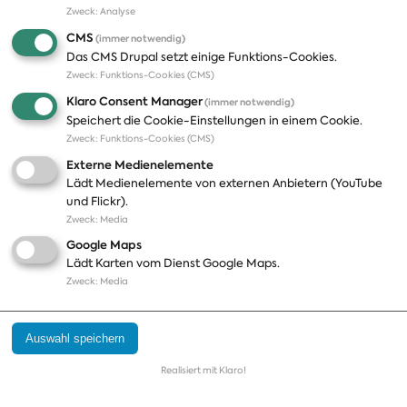
Zweck
:
Analyse
A-Z
Presseveröffentlichungen
CMS
(immer notwendig)
Positionen
Fotos
Das CMS Drupal setzt einige Funktions-Cookies.
Zweck
:
Funktions-Cookies (CMS)
Bilanz
Abonnements
Klaro Consent Manager
(immer notwendig)
Publikationen
Pressekontakt
Speichert die Cookie-Einstellungen in einem Cookie.
Zweck
:
Funktions-Cookies (CMS)
Termine
Externe Medienelemente
Jobs und Ausbildung
Lädt Medienelemente von externen Anbietern (YouTube
Häufige Fragen
und Flickr).
Podcast
Zweck
:
Media
Abonnements
Google Maps
Aktualisierungen
Lädt Karten vom Dienst Google Maps.
Kontakt
Zweck
:
Media
Impressum
Auswahl speichern
Datenschutz
Cookie Einstellungen
Realisiert mit Klaro!