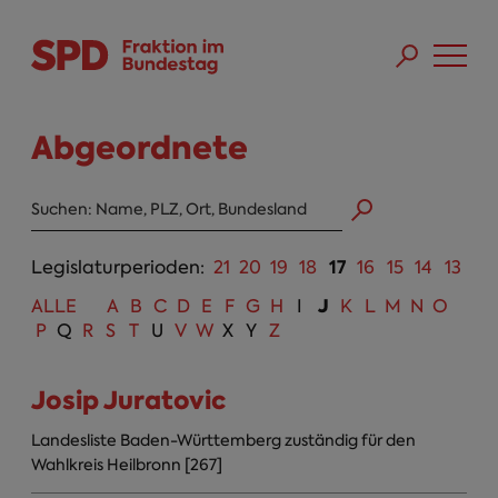
Direkt zum Inhalt
Skip to main menu
Skip to footer sitemap
Abgeordnete
Abgeordneten Suche
17
Legislaturperioden:
21
20
19
18
16
15
14
13
J
ALLE
A
B
C
D
E
F
G
H
I
K
L
M
N
O
P
Q
R
S
T
U
V
W
X
Y
Z
Josip Juratovic
Landesliste Baden-Württemberg zuständig für den
Wahlkreis Heilbronn [267]