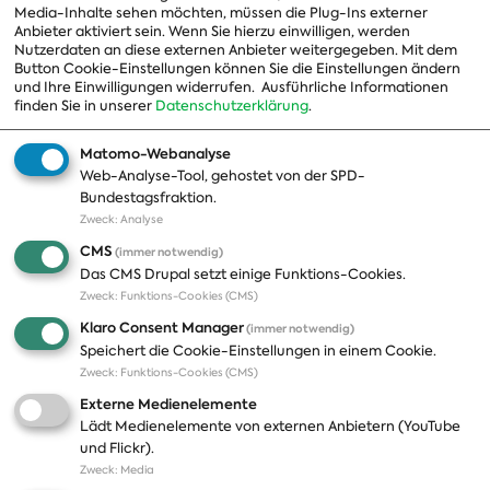
Media-Inhalte sehen möchten, müssen die Plug-Ins externer
Beauftragte
Anbieter aktiviert sein. Wenn Sie hierzu einwilligen, werden
Nutzerdaten an diese externen Anbieter weitergegeben. Mit dem
Landesgruppen
Button Cookie-Einstellungen können Sie die Einstellungen ändern
und Ihre Einwilligungen widerrufen.
Ausführliche Informationen
Organisation
finden Sie in unserer
Datenschutzerklärung
.
Geschichte
Matomo-Webanalyse
Web-Analyse-Tool, gehostet von der SPD-
Themen
Presse
Bundestagsfraktion.
Zweck
:
Analyse
A-Z
Presseveröffentlichungen
CMS
(immer notwendig)
Positionen
Fotos
Das CMS Drupal setzt einige Funktions-Cookies.
Zweck
:
Funktions-Cookies (CMS)
Bilanz
Abonnements
Klaro Consent Manager
(immer notwendig)
Publikationen
Pressekontakt
Speichert die Cookie-Einstellungen in einem Cookie.
Zweck
:
Funktions-Cookies (CMS)
Termine
Externe Medienelemente
Jobs und Ausbildung
Lädt Medienelemente von externen Anbietern (YouTube
Häufige Fragen
und Flickr).
Podcast
Zweck
:
Media