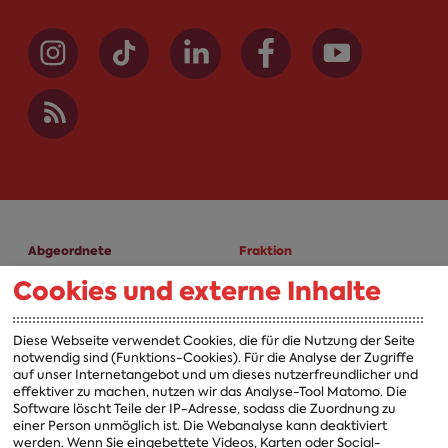
Abgeordnete
Fraktion
Cookies und externe Inhalte
A-Z
Fraktion
Vorsitzender
Diese Webseite verwendet Cookies, die für die Nutzung der Seite
notwendig sind (Funktions-Cookies). Für die Analyse der Zugriffe
Vorstand
auf unser Internetangebot und um dieses nutzerfreundlicher und
effektiver zu machen, nutzen wir das Analyse-Tool Matomo. Die
Arbeitsgruppen
Software löscht Teile der IP-Adresse, sodass die Zuordnung zu
einer Person unmöglich ist. Die Webanalyse kann deaktiviert
Ausschussvorsitzende
werden. Wenn Sie eingebettete Videos, Karten oder Social-