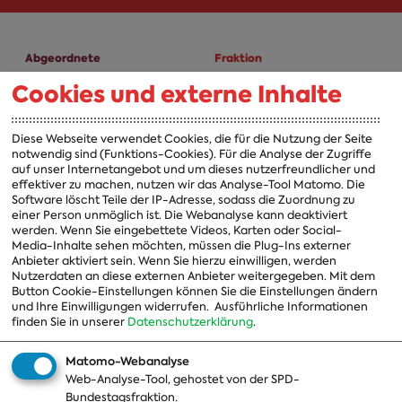
Abgeordnete
Fraktion
Cookies und externe Inhalte
A-Z
Fraktion
Vorsitzender
Diese Webseite verwendet Cookies, die für die Nutzung der Seite
notwendig sind (Funktions-Cookies). Für die Analyse der Zugriffe
Vorstand
auf unser Internetangebot und um dieses nutzerfreundlicher und
effektiver zu machen, nutzen wir das Analyse-Tool Matomo. Die
Arbeitsgruppen
Software löscht Teile der IP-Adresse, sodass die Zuordnung zu
einer Person unmöglich ist. Die Webanalyse kann deaktiviert
Ausschussvorsitzende
werden. Wenn Sie eingebettete Videos, Karten oder Social-
Media-Inhalte sehen möchten, müssen die Plug-Ins externer
Beauftragte
Anbieter aktiviert sein. Wenn Sie hierzu einwilligen, werden
Nutzerdaten an diese externen Anbieter weitergegeben. Mit dem
Landesgruppen
Button Cookie-Einstellungen können Sie die Einstellungen ändern
und Ihre Einwilligungen widerrufen.
Ausführliche Informationen
Organisation
finden Sie in unserer
Datenschutzerklärung
.
Geschichte
Matomo-Webanalyse
Web-Analyse-Tool, gehostet von der SPD-
Themen
Presse
Bundestagsfraktion.