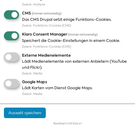
Zweck
:
Analyse
A-Z
Presseveröffentlichungen
CMS
(immer notwendig)
Positionen
Fotos
Das CMS Drupal setzt einige Funktions-Cookies.
Zweck
:
Funktions-Cookies (CMS)
Bilanz
Abonnements
Klaro Consent Manager
(immer notwendig)
Publikationen
Pressekontakt
Speichert die Cookie-Einstellungen in einem Cookie.
Zweck
:
Funktions-Cookies (CMS)
Termine
Externe Medienelemente
Jobs und Ausbildung
Lädt Medienelemente von externen Anbietern (YouTube
Häufige Fragen
und Flickr).
Podcast
Zweck
:
Media
Abonnements
Google Maps
Aktualisierungen
Lädt Karten vom Dienst Google Maps.
Kontakt
Zweck
:
Media
Impressum
Auswahl speichern
Datenschutz
Cookie Einstellungen
Realisiert mit Klaro!