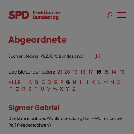
Direkt zum Inhalt
Skip to main menu
Skip to footer sitemap
Abgeordnete
Abgeordneten Suche
16
Legislaturperioden:
21
20
19
18
17
15
14
13
G
ALLE
A
B
C
D
E
F
H
I
J
K
L
M
N
O
P
Q
R
S
T
U
V
W
X
Y
Z
Sigmar Gabriel
Direktmandat des Wahlkreises Salzgitter - Wolfenbüttel
[49] (Niedersachsen)