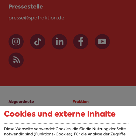
Pressestelle
presse@spdfraktion.de
Abgeordnete
Fraktion
Cookies und externe Inhalte
A-Z
Fraktion
Vorsitzender
Diese Webseite verwendet Cookies, die für die Nutzung der Seite
notwendig sind (Funktions-Cookies). Für die Analyse der Zugriffe