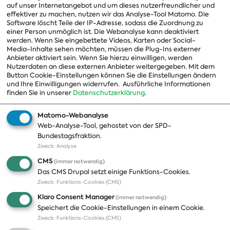
Vorstand
auf unser Internetangebot und um dieses nutzerfreundlicher und
effektiver zu machen, nutzen wir das Analyse-Tool Matomo. Die
Arbeitsgruppen
Software löscht Teile der IP-Adresse, sodass die Zuordnung zu
einer Person unmöglich ist. Die Webanalyse kann deaktiviert
Ausschussvorsitzende
werden. Wenn Sie eingebettete Videos, Karten oder Social-
Media-Inhalte sehen möchten, müssen die Plug-Ins externer
Beauftragte
Anbieter aktiviert sein. Wenn Sie hierzu einwilligen, werden
Nutzerdaten an diese externen Anbieter weitergegeben. Mit dem
Landesgruppen
Button Cookie-Einstellungen können Sie die Einstellungen ändern
und Ihre Einwilligungen widerrufen.
Ausführliche Informationen
Organisation
finden Sie in unserer
Datenschutzerklärung
.
Geschichte
Matomo-Webanalyse
Web-Analyse-Tool, gehostet von der SPD-
Themen
Presse
Bundestagsfraktion.
Zweck
:
Analyse
A-Z
Presseveröffentlichungen
CMS
(immer notwendig)
Positionen
Fotos
Das CMS Drupal setzt einige Funktions-Cookies.
Zweck
:
Funktions-Cookies (CMS)
Bilanz
Abonnements
Klaro Consent Manager
(immer notwendig)
Publikationen
Pressekontakt
Speichert die Cookie-Einstellungen in einem Cookie.
Zweck
:
Funktions-Cookies (CMS)
Termine