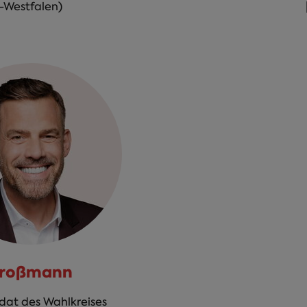
-Westfalen)
Droßmann
at des Wahlkreises