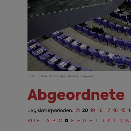
(Foto: picture alliance/dpa | Michael Kappeler)
Abgeordnete
20
Legislaturperioden:
21
19
18
17
16
15
1
D
ALLE
A
B
C
E
F
G
H
I
J
K
L
M
N