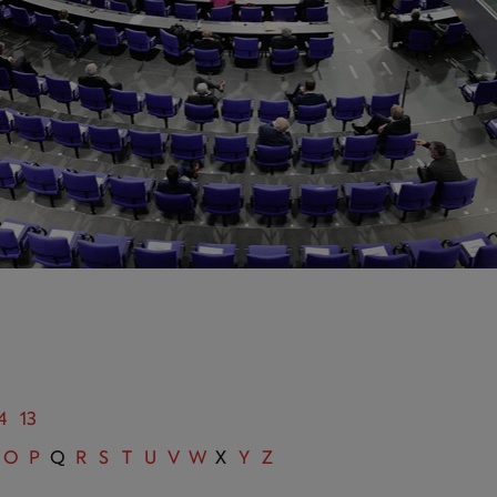
4
13
O
P
Q
R
S
T
U
V
W
X
Y
Z