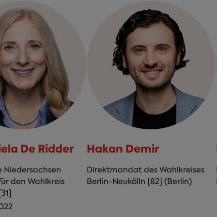
iela De Ridder
Hakan Demir
e Niedersachsen
Direktmandat des Wahlkreises
für den Wahlkreis
Berlin-Neukölln [82] (Berlin)
31]
022