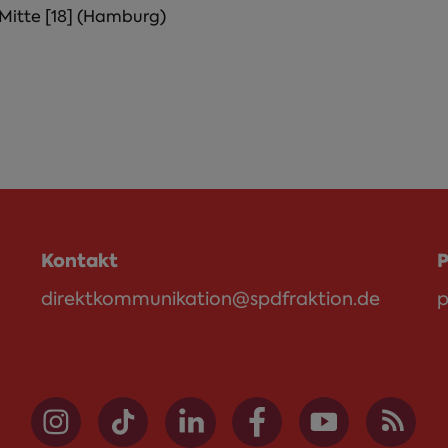
itte [18] (Hamburg)
Kontakt
P
direktkommunikation@spdfraktion.de
p