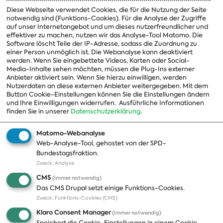
Vorsitzender
Diese Webseite verwendet Cookies, die für die Nutzung der Seite
notwendig sind (Funktions-Cookies). Für die Analyse der Zugriffe
Vorstand
auf unser Internetangebot und um dieses nutzerfreundlicher und
effektiver zu machen, nutzen wir das Analyse-Tool Matomo. Die
Arbeitsgruppen
Software löscht Teile der IP-Adresse, sodass die Zuordnung zu
einer Person unmöglich ist. Die Webanalyse kann deaktiviert
Ausschussvorsitzende
werden. Wenn Sie eingebettete Videos, Karten oder Social-
Media-Inhalte sehen möchten, müssen die Plug-Ins externer
Beauftragte
Anbieter aktiviert sein. Wenn Sie hierzu einwilligen, werden
Nutzerdaten an diese externen Anbieter weitergegeben. Mit dem
Landesgruppen
Button Cookie-Einstellungen können Sie die Einstellungen ändern
und Ihre Einwilligungen widerrufen.
Ausführliche Informationen
Organisation
finden Sie in unserer
Datenschutzerklärung
.
Geschichte
Matomo-Webanalyse
Web-Analyse-Tool, gehostet von der SPD-
Themen
Presse
Bundestagsfraktion.
Zweck
:
Analyse
A-Z
Presseveröffentlichungen
CMS
(immer notwendig)
Positionen
Fotos
Das CMS Drupal setzt einige Funktions-Cookies.
Zweck
:
Funktions-Cookies (CMS)
Bilanz
Abonnements
Klaro Consent Manager
(immer notwendig)
Publikationen
Pressekontakt
Speichert die Cookie-Einstellungen in einem Cookie.