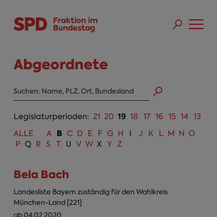
Direkt zum Inhalt
Skip to main menu
Skip to footer sitemap
Abgeordnete
Abgeordneten Suche
19
Legislaturperioden:
21
20
18
17
16
15
14
13
B
ALLE
A
C
D
E
F
G
H
I
J
K
L
M
N
O
P
Q
R
S
T
U
V
W
X
Y
Z
Bela Bach
Landesliste Bayern zuständig für den Wahlkreis
München-Land [221]
ab 04.02.2020