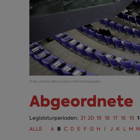
(Foto: picture alliance/dpa | Michael Kappeler)
Abgeordnete
1
Legislaturperioden:
21
20
19
18
17
16
15
B
ALLE
A
C
D
E
F
G
H
I
J
K
L
M
N