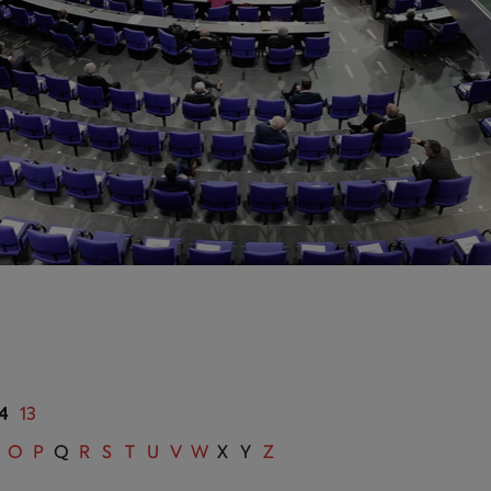
4
13
O
P
Q
R
S
T
U
V
W
X
Y
Z