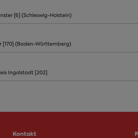
ster [6] (Schleswig-Holstein)
r [170] (Baden-Württemberg)
eis Ingolstadt [202]
Kontakt
P