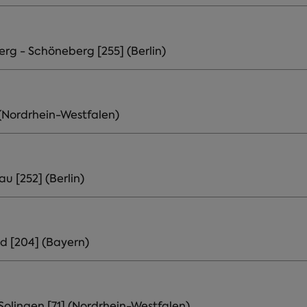
rg - Schöneberg [255] (Berlin)
 (Nordrhein-Westfalen)
 [252] (Berlin)
d [204] (Bayern)
olingen [71] (Nordrhein-Westfalen)