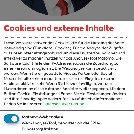
Dr. Johannes Fechner
Cookies und externe Inhalte
Landesliste Baden-Württemberg zuständig für den
Diese Webseite verwendet Cookies, die für die Nutzung der Seite
Wahlkreis Emmendingen - Lahr [283]
notwendig sind (Funktions-Cookies). Für die Analyse der Zugriffe
Betreuter Wahlkreis: Freiburg [281]
auf unser Internetangebot und um dieses nutzerfreundlicher und
effektiver zu machen, nutzen wir das Analyse-Tool Matomo. Die
Software löscht Teile der IP-Adresse, sodass die Zuordnung zu
einer Person unmöglich ist. Die Webanalyse kann deaktiviert
werden. Wenn Sie eingebettete Videos, Karten oder Social-
Media-Inhalte sehen möchten, müssen die Plug-Ins externer
Anbieter aktiviert sein. Wenn Sie hierzu einwilligen, werden
Nutzerdaten an diese externen Anbieter weitergegeben. Mit dem
Button Cookie-Einstellungen können Sie die Einstellungen ändern
und Ihre Einwilligungen widerrufen.
Ausführliche Informationen
finden Sie in unserer
Datenschutzerklärung
.
Matomo-Webanalyse
Web-Analyse-Tool, gehostet von der SPD-
Bundestagsfraktion.