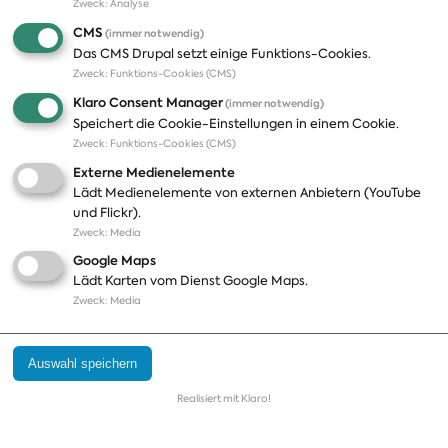
Zweck
:
Analyse
CMS
(immer notwendig)
Das CMS Drupal setzt einige Funktions-Cookies.
Zweck
:
Funktions-Cookies (CMS)
Klaro Consent Manager
(immer notwendig)
Speichert die Cookie-Einstellungen in einem Cookie.
Zweck
:
Funktions-Cookies (CMS)
Externe Medienelemente
Lädt Medienelemente von externen Anbietern (YouTube
Sebastian Fiedler
und Flickr).
Zweck
:
Media
Direktmandat des Wahlkreises Mülheim - Essen I [117]
(Nordrhein-Westfalen)
Google Maps
Lädt Karten vom Dienst Google Maps.
Betreuter Wahlkreis: Kleve [111]
Zweck
:
Media
Auswahl speichern
Realisiert mit Klaro!