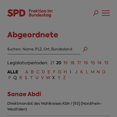
Direkt zum Inhalt
Skip to main menu
Skip to footer sitemap
Abgeordnete
Abgeordneten Suche
20
Legislaturperioden:
21
19
18
17
16
15
14
13
ALLE
A
B
C
D
E
F
G
H
I
J
K
L
M
N
O
P
Q
R
S
T
U
V
W
X
Y
Z
Sanae Abdi
Direktmandat des Wahlkreises Köln I [93] (Nordrhein-
Westfalen)