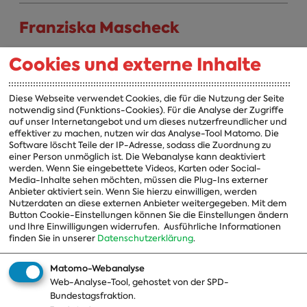
Franziska Mascheck
Landesliste Sachsen zuständig für den Wahlkreis Leipzig-
Cookies und externe Inhalte
Land [154]
Diese Webseite verwendet Cookies, die für die Nutzung der Seite
Katja Mast
notwendig sind (Funktions-Cookies). Für die Analyse der Zugriffe
auf unser Internetangebot und um dieses nutzerfreundlicher und
effektiver zu machen, nutzen wir das Analyse-Tool Matomo. Die
Landesliste Baden-Württemberg zuständig für den
Software löscht Teile der IP-Adresse, sodass die Zuordnung zu
Wahlkreis Pforzheim [279]
einer Person unmöglich ist. Die Webanalyse kann deaktiviert
werden. Wenn Sie eingebettete Videos, Karten oder Social-
Media-Inhalte sehen möchten, müssen die Plug-Ins externer
Andreas Mehltretter
Anbieter aktiviert sein. Wenn Sie hierzu einwilligen, werden
Nutzerdaten an diese externen Anbieter weitergegeben. Mit dem
Button Cookie-Einstellungen können Sie die Einstellungen ändern
Landesliste Bayern zuständig für den Wahlkreis Freising
und Ihre Einwilligungen widerrufen.
Ausführliche Informationen
[214]
finden Sie in unserer
Datenschutzerklärung
.
Takis Mehmet Ali
Matomo-Webanalyse
Web-Analyse-Tool, gehostet von der SPD-
Bundestagsfraktion.
Landesliste Baden-Württemberg zuständig für den