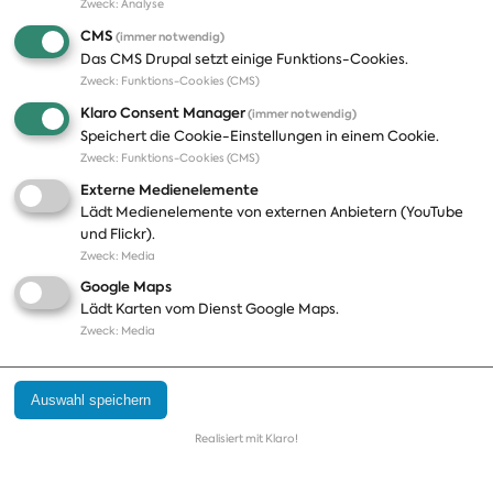
Zweck
:
Analyse
Wahlkreis Lörrach - Müllheim [282]
CMS
bis 31.12.2024 (Mandatsverzicht)
(immer notwendig)
Das CMS Drupal setzt einige Funktions-Cookies.
Zweck
:
Funktions-Cookies (CMS)
Dirk-Ulrich Mende
Klaro Consent Manager
(immer notwendig)
Speichert die Cookie-Einstellungen in einem Cookie.
Landesliste Niedersachsen zuständig für den Wahlkreis
Zweck
:
Funktions-Cookies (CMS)
Celle - Uelzen [44]
Externe Medienelemente
ab 25.01.2023
Lädt Medienelemente von externen Anbietern (YouTube
und Flickr).
Robin Mesarosch
Zweck
:
Media
Google Maps
Landesliste Baden-Württemberg zuständig für den
Lädt Karten vom Dienst Google Maps.
Wahlkreis Zollernalb - Sigmaringen [295]
Zweck
:
Media
Kathrin Michel
Auswahl speichern
Landesliste Sachsen zuständig für den Wahlkreis Bautzen
Realisiert mit Klaro!
I [156]