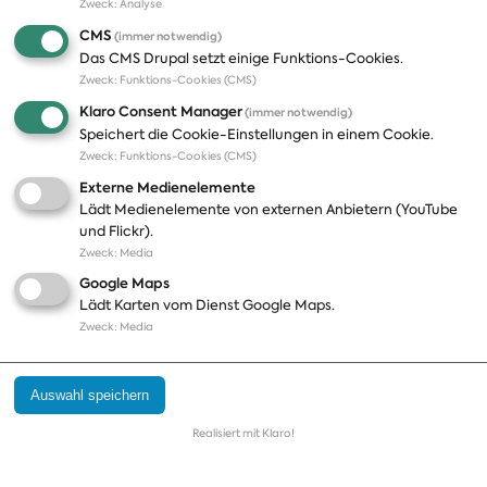
Zweck
:
Analyse
Wahlkreis Lörrach - Müllheim [282]
CMS
bis 31.12.2024 (Mandatsverzicht)
(immer notwendig)
Das CMS Drupal setzt einige Funktions-Cookies.
Zweck
:
Funktions-Cookies (CMS)
Dirk-Ulrich Mende
Klaro Consent Manager
(immer notwendig)
Speichert die Cookie-Einstellungen in einem Cookie.
Landesliste Niedersachsen zuständig für den Wahlkreis
Zweck
:
Funktions-Cookies (CMS)
Celle - Uelzen [44]
Externe Medienelemente
ab 25.01.2023
Lädt Medienelemente von externen Anbietern (YouTube
und Flickr).
Robin Mesarosch
Zweck
:
Media
Google Maps
Landesliste Baden-Württemberg zuständig für den
Lädt Karten vom Dienst Google Maps.
Wahlkreis Zollernalb - Sigmaringen [295]
Zweck
:
Media
Kathrin Michel
Auswahl speichern
Landesliste Sachsen zuständig für den Wahlkreis Bautzen
Realisiert mit Klaro!
I [156]