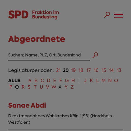
Direkt zum Inhalt
Skip to main menu
Skip to footer sitemap
Abgeordnete
Abgeordneten Suche
20
Legislaturperioden:
21
19
18
17
16
15
14
13
ALLE
A
B
C
D
E
F
G
H
I
J
K
L
M
N
O
P
Q
R
S
T
U
V
W
X
Y
Z
Sanae Abdi
Direktmandat des Wahlkreises Köln I [93] (Nordrhein-
Westfalen)