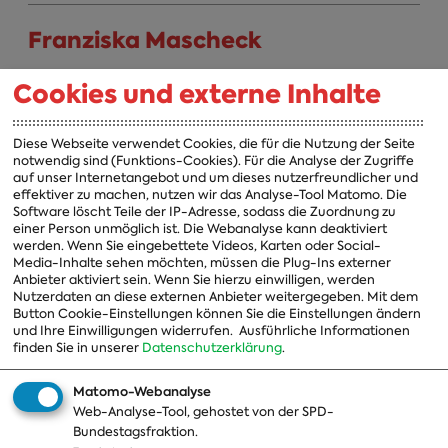
Franziska Mascheck
Landesliste Sachsen zuständig für den Wahlkreis Leipzig-
Cookies und externe Inhalte
Land [154]
Diese Webseite verwendet Cookies, die für die Nutzung der Seite
Katja Mast
notwendig sind (Funktions-Cookies). Für die Analyse der Zugriffe
auf unser Internetangebot und um dieses nutzerfreundlicher und
effektiver zu machen, nutzen wir das Analyse-Tool Matomo. Die
Landesliste Baden-Württemberg zuständig für den
Software löscht Teile der IP-Adresse, sodass die Zuordnung zu
Wahlkreis Pforzheim [279]
einer Person unmöglich ist. Die Webanalyse kann deaktiviert
werden. Wenn Sie eingebettete Videos, Karten oder Social-
Media-Inhalte sehen möchten, müssen die Plug-Ins externer
Andreas Mehltretter
Anbieter aktiviert sein. Wenn Sie hierzu einwilligen, werden
Nutzerdaten an diese externen Anbieter weitergegeben. Mit dem
Button Cookie-Einstellungen können Sie die Einstellungen ändern
Landesliste Bayern zuständig für den Wahlkreis Freising
und Ihre Einwilligungen widerrufen.
Ausführliche Informationen
[214]
finden Sie in unserer
Datenschutzerklärung
.
Takis Mehmet Ali
Matomo-Webanalyse
Web-Analyse-Tool, gehostet von der SPD-
Bundestagsfraktion.
Landesliste Baden-Württemberg zuständig für den