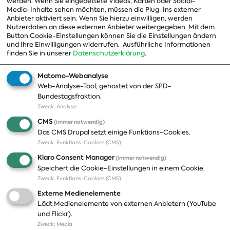
werden. Wenn Sie eingebettete Videos, Karten oder Social-
Media-Inhalte sehen möchten, müssen die Plug-Ins externer
Beauftragte
Anbieter aktiviert sein. Wenn Sie hierzu einwilligen, werden
Nutzerdaten an diese externen Anbieter weitergegeben. Mit dem
Landesgruppen
Button Cookie-Einstellungen können Sie die Einstellungen ändern
und Ihre Einwilligungen widerrufen.
Ausführliche Informationen
Organisation
finden Sie in unserer
Datenschutzerklärung
.
Geschichte
Matomo-Webanalyse
Web-Analyse-Tool, gehostet von der SPD-
Themen
Presse
Bundestagsfraktion.
Zweck
:
Analyse
A-Z
Presseveröffentlichungen
CMS
(immer notwendig)
Positionen
Fotos
Das CMS Drupal setzt einige Funktions-Cookies.
Zweck
:
Funktions-Cookies (CMS)
Bilanz
Abonnements
Klaro Consent Manager
(immer notwendig)
Publikationen
Pressekontakt
Speichert die Cookie-Einstellungen in einem Cookie.
Zweck
:
Funktions-Cookies (CMS)
Termine
Externe Medienelemente
Jobs und Ausbildung
Lädt Medienelemente von externen Anbietern (YouTube
Häufige Fragen
und Flickr).
Podcast
Zweck
:
Media